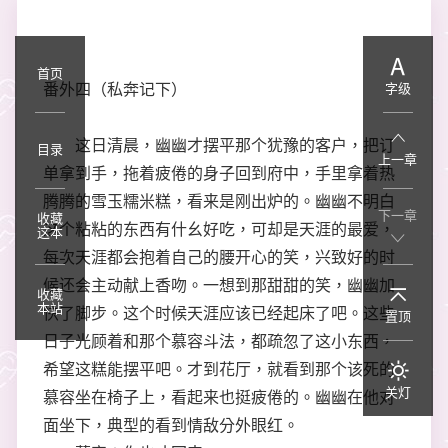
首页
番外四（私奔记下）
字级
这日清晨，幽幽才摆平那个犹豫的客户，把订
目录
上一章
单拿到手，拖着疲倦的身子回到府中，手里拿着热
腾腾的雪玉糯米糕，看来是刚出炉的。幽幽不明白
下一章
收藏
这个粘粘的东西有什幺好吃，可却是天涯的最爱，
这本
每次天涯都会抱着自己的腰开心的笑，兴致好的时
候还会主动献上香吻。一想到那甜甜的笑，幽幽加
收藏
本站
快了脚步。这个时候天涯应该已经起床了吧。这些
置顶
日子光顾着和那个慕容斗法，都疏忽了这小东西，
希望这糕能摆平吧。才到花厅，就看到那个该死的
关灯
慕容坐在椅子上，看起来也挺疲倦的。幽幽在他对
面坐下，典型的看到情敌分外眼红。