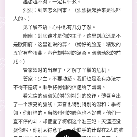
越想越不对，一定有什幺。
烈烈：到底怎幺回事。（烈烈扳起脸来是很吓
人的。）
见丫鬟不语，心中也有几分了然。
幽幽：到底谁才是你的主子，这里到底还是不
是欧阳府，这里谁说的算。（娇好的脸庞，精致的
五官有些扭曲，声音却特别的温柔。幽幽动怒的前
兆。）
管家适时的出现了，才解了丫鬟的危机。
管家：少主，不要动怒。我们也是没有办法才
不得不隐瞒。顺手将柯翎的信递给了幽幽。
看完信的幽幽笑的特别特别的狡诈，薄唇弯出
了一个漂亮的弧线，声音也特别特别的温和：季柯
翎，你好样的。当然烈烈的脸色也不好看。他们一
直不停的斗，却便宜了柯翎这个准王妃，天涯还没
娶你呢，你别太得意了。一个联手的计谋在2人的脑