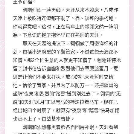
王爷祈福。
幽幽烈烈一脸黑线，天涯从来不赖床，八成昨
天晚上被吃得连渣都不剩了。靠，该死的季柯翎，
你就得意吧。这时，正在马车上的翎翎突然一阵阴
寒，下意识的抱了抱怀里正在熟睡的天涯。
那天在天涯的提议下，翎翎做了周密详细的计
划，包括串通府里的丫鬟管家。不过这些天涯都不
知情。那2个忙生意的人就更不知情了。翎翎还特地
留了封书信告诉幽幽和烈烈他们去草原渡蜜月，意
思是让他们不要来打扰，放心的把天涯暂时交给
他。信给了管家。并且为了以防万一，还把幽幽的
坐骑“夜泉”和烈烈的“踏雪”送到别处去了。翎翎的“无
痕”和天涯“风月”正以宝马的神速拉着马车，现在已
经出城四个时辰了，就算有“夜泉”和“踏雪”快马加鞭
也赶不上了。首战基本告捷。
幽幽和烈烈都黑着脸各自回房补眠，天涯看到