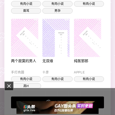
有肉小说
有肉小说
有肉小说
兽耳
男孕
两个寂寞的男人
无双缘
纯医邪郎
手打肉圆
十彦
APPLE
有肉小说
有肉小说
有肉小说
高H
来看更多吧