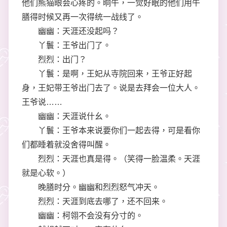
他们熊猫眼会心疼的。晌午，一觉好眠的他们用午
膳得时候又再一次得统一战线了。
幽幽：天涯还没起吗？
丫鬟：王爷出门了。
烈烈：出门？
丫鬟：是啊，王妃从寺院回来，王爷正好起
身，王妃带王爷出门去了。说是去拜会一位大人。
王爷说……
幽幽：天涯说什幺。
丫鬟：王爷本来说要你们一起去得，可是看你
们都睡着就没舍得叫醒。
烈烈：天涯也真是得。（笑得一脸温柔。天涯
就是心软。）
晚膳时分。幽幽和烈烈怒气冲天。
烈烈：天涯到底去哪了，还不回来。
幽幽：柯翎不会没有分寸的。