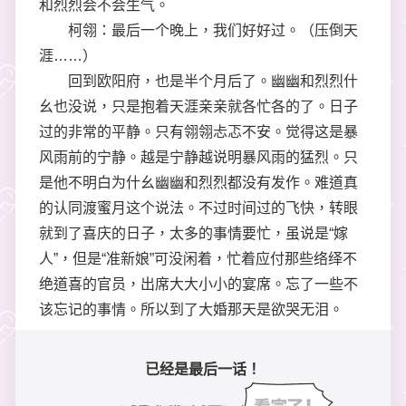
和烈烈会不会生气。
柯翎：最后一个晚上，我们好好过。（压倒天
涯……）
回到欧阳府，也是半个月后了。幽幽和烈烈什
幺也没说，只是抱着天涯亲亲就各忙各的了。日子
过的非常的平静。只有翎翎忐忑不安。觉得这是暴
风雨前的宁静。越是宁静越说明暴风雨的猛烈。只
是他不明白为什幺幽幽和烈烈都没有发作。难道真
的认同渡蜜月这个说法。不过时间过的飞快，转眼
就到了喜庆的日子，太多的事情要忙，虽说是“嫁
人”，但是“准新娘”可没闲着，忙着应付那些络绎不
绝道喜的官员，出席大大小小的宴席。忘了一些不
该忘记的事情。所以到了大婚那天是欲哭无泪。
已经是最后一话！