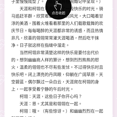
子里慢慢成型了。（此计谋将在闹婚记中呈现。）
天涯和柯翎在草原度过了一段快乐的时光。骑
点击收起
马追赶羊群，欣赏着塞外草原的风光，大口喝着甘
淳的美酒，围着火堆看着那里的人们载歌载舞的欢
庆节日。每每喝醉的天涯都非常的诱惑，而且热情
非凡，欣喜的翎翎常常灌天涯喝酒，然后吃干抹
净。日子就这样在指缝中溜走。
当然柯翎非常清楚这样的快乐是要付出代价
的。想到幽幽商人样的算计，想到烈烈熊熊的怒
火，温柔的翎翎也不尽有些发怵。不过得快乐时且
快乐吧。闭上漂亮的丹凤眼，仰躺在广阔草原，天
空碧蓝，偶尔飘过一朵白云，天涯爬在柯翎的身
上，一起享受着宁静的午后时光。
柯翎：天涯，这些日子你开心吗？
天涯：恩。尤其是和翎翎在一起。
柯翎：哦。（有些惊讶。）和幽幽烈烈在一起