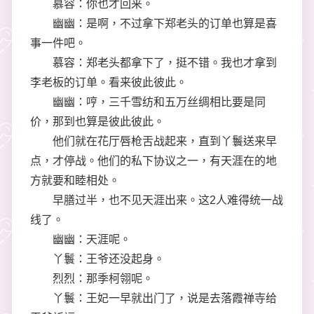
慕容：你也才回来。
幽幽：是啊，不过拿下郑老头的订单也算是喜
事一件吧。
慕容：郑老头都拿下了，挺不错。我也才拿到
李老板的订单。看来彼此彼此。
幽幽：哼，三千雪纺和五万丝绸相比要是同
价，那到也算是彼此彼此。
他们就在花厅唇枪舌战起来，直到丫鬟送来早
点，才停战。他们的私下协议之一，有天涯在的地
方就要和睦相处。
早膳过半，也不见天涯出来。这2人难得统一战
线了。
幽幽：天涯呢。
丫鬟：王爷还没起身。
烈烈：那季柯翎呢。
丫鬟：王妃一早就出门了，说是去落霞禅寺给