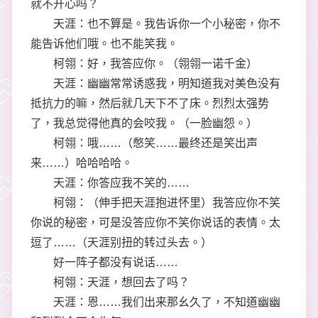
就不开心吗？
天涯：也不算是。我告诉你一个小秘密，你不
能告诉他们哦。也不能笑我。
柯翎：好，我答应你。（翎翎一诺千金）
天涯：幽幽常常诱惑我，明知道我对美色没有
抵抗力的嘛，然后就几天下不了床。烈烈太强势
了，我总觉得他真的会咬我。（一脸幽怨。）
柯翎：哦……（憋笑……最终还是笑出声
来……）哈哈哈哈。
天涯：你答应我不笑的……
柯翎：（伸手把天涯抱进怀里）我答应你不笑
你说的秘密，可是没答应你不笑你说话的表情。太
逗了……（天涯别扭的转过头去。）
好一阵子都没有说话……
柯翎：天涯，想回去了吗？
天涯：恩……我们出来那幺久了，不知道幽幽