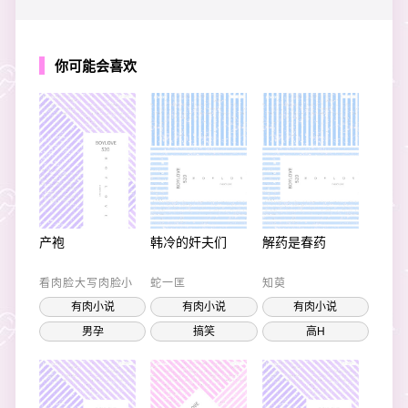
你可能会喜欢
产袍
韩冷的奸夫们
解药是春药
看肉脸大写肉脸小
蛇一匡
知萸
有肉小说
有肉小说
有肉小说
男孕
搞笑
高H