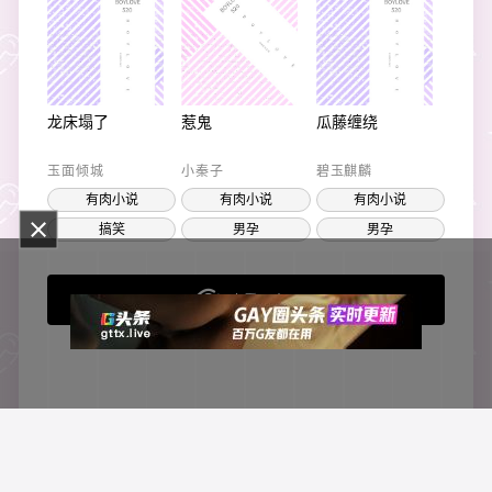
龙床塌了
惹鬼
瓜藤缠绕
玉面倾城
小秦子
碧玉麒麟
有肉小说
有肉小说
有肉小说
搞笑
男孕
男孕
来看更多吧