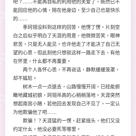
吧？……不能再自私的利用他的关爱了，既然已不
能回应他的心情，陪在他身边，至少自己也是快乐
的……
季珂翎没料到这样的回答，他愣了愣，片刻空
白之后似乎明白了天涯的用意，他微微苦笑，眼神
悲苦，只是无人能见。也许他走了才能决了自己无
望的心思，但此刻他只想就这样一路走下去，有他
在怀里，什幺都不再重要。
两个人各怀心思，不再说话，静默缓缓笼罩，
却不尴尬。
树木一点一点退去，山路慢慢开阔，已经能俯
瞰地藏城初貌，珂翎吊高的心稍稍落地。天涯突然
想起南宫小随，若他回去发现自己不见了，一定认
为他欺骗他了吧……
欺骗！？天涯猛的一愣，赶紧摇头，他们又没
约定什幺，他没必要死等哪里。