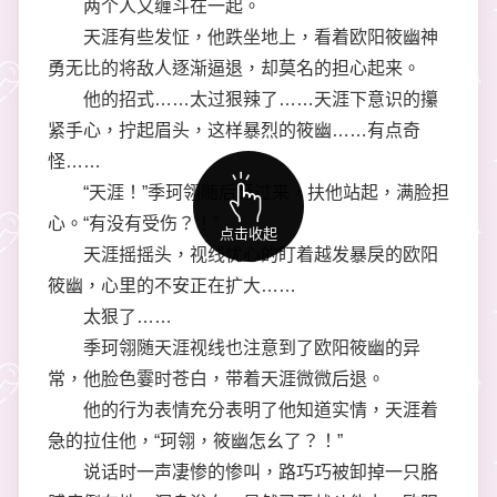
两个人又缠斗在一起。
天涯有些发怔，他跌坐地上，看着欧阳筱幽神
勇无比的将敌人逐渐逼退，却莫名的担心起来。
他的招式……太过狠辣了……天涯下意识的攥
紧手心，拧起眉头，这样暴烈的筱幽……有点奇
怪……
“天涯！”季珂翎随后赶过来，扶他站起，满脸担
心。“有没有受伤？！”
点击收起
天涯摇摇头，视线忧心的盯着越发暴戾的欧阳
筱幽，心里的不安正在扩大……
太狠了……
季珂翎随天涯视线也注意到了欧阳筱幽的异
常，他脸色霎时苍白，带着天涯微微后退。
他的行为表情充分表明了他知道实情，天涯着
急的拉住他，“珂翎，筱幽怎幺了？！”
说话时一声凄惨的惨叫，路巧巧被卸掉一只胳