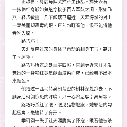
正想着，身后马队突然产生骚乱。掉头去看，
一抹艳红身影如鬼魅穿梭于百人军队之间，形如飞
燕，轻巧敏捷，几下起落已逼近，天涯愕然的对上
一双美丽却恶毒的眼，直勾勾盯着他，恨不能将他
吞吃入腹。
路巧巧！
天涯反应过来时身体已自动的翻身下马，离开
了季珂翎。
路巧巧所过之处血雾四溅，直到更近天涯才发
觉她的一身艳红竟是献血浸染而成，已经看不出本
来颜色。
他抢过一匹马转身朝荒密的树林深处跑去，不
顾身后珂翎惊恐的呼唤，只一心将恶魔引离珂翎。
路巧巧杀红了眼，眼见猎物逃跑，她邪恶的勾
起唇角，急速转了身形。
季珂翎一失手让天涯脱离了怀抱，眼看他被杀