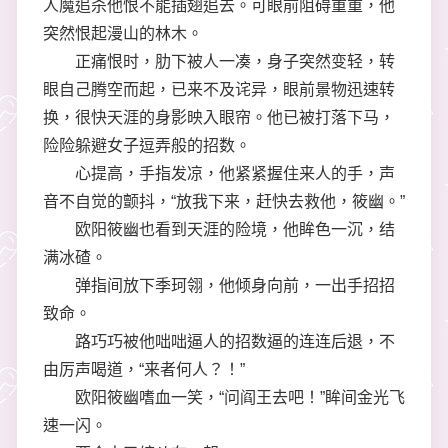
人魔追杀他恨不能插翅追去。可眼前阻碍重重，他
突然恨起漫山的林木。
正痛恨时，肋下被人一凑，身子突然变轻，转
眼自己腾空而起，已来不及诧异，眼前景物迅速转
换，很快天涯的身影映入眼帘。他已被打落下马，
险险躲避女子逗弄般的招数。
心提高，手指发凉，他紧紧握住来人的手，声
音不自觉的颤抖，“放我下来，赶快去救他，筱幽。”
欧阳筱幽也看到天涯的险境，他眸色一沉，结
满冰碴。
弹指间放下季珂翎，他倾身向前，一出手招招
致命。
路巧巧被他咄咄逼人的招数逼的连连后退，不
由厉声喝道，“来者何人？！”
欧阳筱幽嗜血一笑，“问阎王去吧！”眸间金光飞
速一闪。