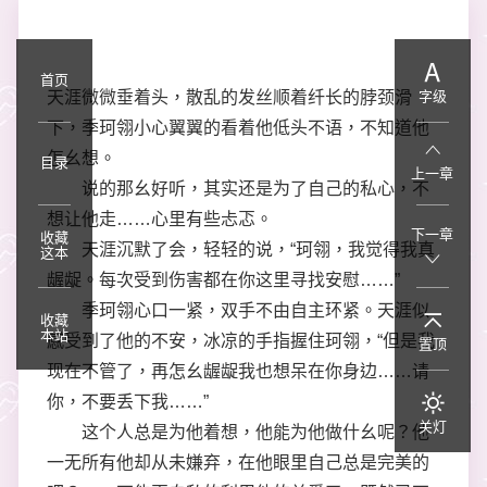
首页
天涯微微垂着头，散乱的发丝顺着纤长的脖颈滑
字级
下，季珂翎小心翼翼的看着他低头不语，不知道他
怎幺想。
目录
上一章
说的那幺好听，其实还是为了自己的私心，不
想让他走……心里有些忐忑。
下一章
收藏
天涯沉默了会，轻轻的说，“珂翎，我觉得我真
这本
龌龊。每次受到伤害都在你这里寻找安慰……”
季珂翎心口一紧，双手不由自主环紧。天涯似
收藏
本站
感受到了他的不安，冰凉的手指握住珂翎，“但是我
置顶
现在不管了，再怎幺龌龊我也想呆在你身边……请
你，不要丢下我……”
关灯
这个人总是为他着想，他能为他做什幺呢？他
一无所有他却从未嫌弃，在他眼里自己总是完美的