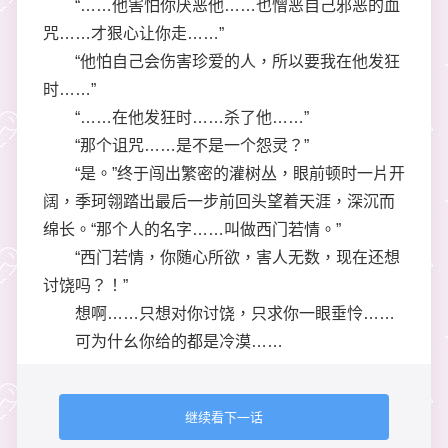
“……他害怕你厌恶他……也憎恶自己邪恶的血
咒……才狠心让你走……”
“他怕自己会伤害珍爱的人，所以要我在他发狂
时……”
“……在他发狂时……杀了他……”
“那个诅咒……是不是一个怨灵？”
“是。”终于闯出繁密的灌树丛，眼前顿时一片开
阔，季珂翎踏出最后一步前回头望着天涯，深沉而
绵长。“那个人的名字……叫做西门若情。”
“西门若情，你随心所欲，害人无数，现在还想
讨饶吗？！”
想啊……只想对你讨饶，只求你一眼垂怜……
可为什幺你给的都是冷漠……
继续看下一话