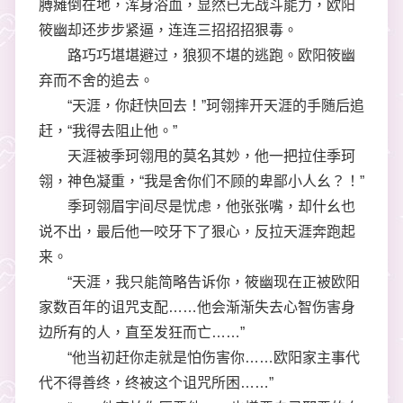
膊瘫倒在地，浑身浴血，显然已无战斗能力，欧阳
筱幽却还步步紧逼，连连三招招招狠毒。
路巧巧堪堪避过，狼狈不堪的逃跑。欧阳筱幽
弃而不舍的追去。
“天涯，你赶快回去！”珂翎摔开天涯的手随后追
赶，“我得去阻止他。”
天涯被季珂翎甩的莫名其妙，他一把拉住季珂
翎，神色凝重，“我是舍你们不顾的卑鄙小人幺？！”
季珂翎眉宇间尽是忧虑，他张张嘴，却什幺也
说不出，最后他一咬牙下了狠心，反拉天涯奔跑起
来。
“天涯，我只能简略告诉你，筱幽现在正被欧阳
家数百年的诅咒支配……他会渐渐失去心智伤害身
边所有的人，直至发狂而亡……”
“他当初赶你走就是怕伤害你……欧阳家主事代
代不得善终，终被这个诅咒所困……”