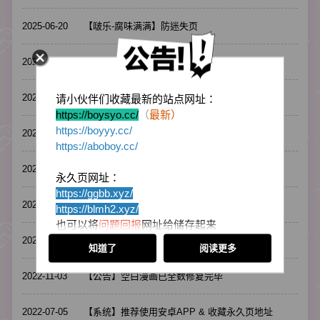
2025-06-20
【啵乐-腐味满满】防迷失页
2025-01-10
【公告】请使用浏览器以获得最佳观看体验
2024-12-02
【公告】APP异常修复公告
请小伙伴们收藏最新的站点网址：
https://boysyo.cc/
（
最新）
https://boyyy.cc/
2024-08-08
【公告】网站开放公告
https://aboboy.cc/
2023-09-05
【系统】无法正常下载安卓APP的解决方法
永久页网址：
https://ggbb.xyz/
2023-01-31
如有加载异常与看不到图的问题
https://blmh2
.xyz/
也可以将
问题回报
网址给储存起来
里面会放置目前所有最新的站点网址
2022-11-04
【系统】VIP付费管道暂时关闭中
知道了
阅读更多
以防被迷失回不了家喔！
感谢小伙伴们的支持
2022-11-03
【公告】空白漫画已全数修复完毕
2022-07-05
【系统】推荐使用安卓APP & 收藏永久页地址